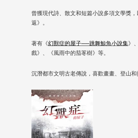
曾獲現代詩、散文和短篇小說多項文學獎，
返》。
著有《
幻獸症的屋子──跳舞鯨魚小說集
》
戲》、《風雨中的茄苳樹》等。
沉潛都市文明古老傳說，喜歡畫畫、登山和