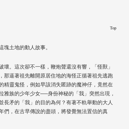
Top
這塊土地的動人故事。
破壞。這次卻不一樣，鞭炮聲還沒有響，「怪獸」
，那逼著祖先離開原居住地的海怪正循著祖先逃跑
的精靈鬼怪，例如早該消失匿跡的魔神仔，竟然在
拉雅族的少年少女──身份神秘的「我」突然出現，
並長矛的「我」的目的為何？有著不軌舉動的大人
年們，在古早傳說的盡頭，將發覺無法置信的真