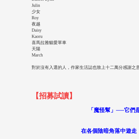
Julin
少女
Roy
夜越
Daisy
Kaoru
喜馬拉雅貓愛單車
天陽
March
對於沒有入選的人，作家生活誌也致上十二萬分感謝之意
【招募試讀】
「魔怪幫」──它們
在各個陰暗角落中遊走