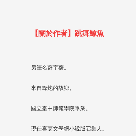
【關於作者】跳舞鯨魚
另筆名蔚宇蘅。
來自蜂炮的故鄉。
國立臺中師範學院畢業。
現任喜菡文學網小說版召集人。