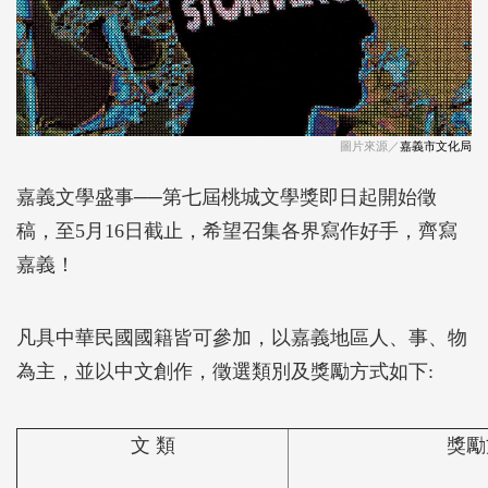
圖片來源／
嘉義市文化局
嘉義文學盛事──第七屆桃城文學獎即日起開始徵
稿，至5月16日截止，希望召集各界寫作好手，齊寫
嘉義！
凡具中華民國國籍皆可參加，以嘉義地區人、事、物
為主，並以中文創作，徵選類別及獎勵方式如下:
文 類
獎勵