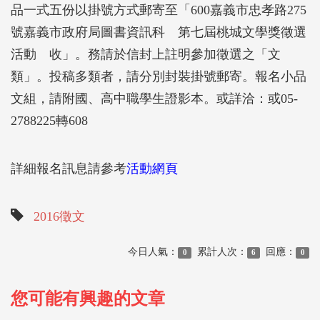
品一式五份以掛號方式郵寄至「600嘉義市忠孝路275
號嘉義市政府局圖書資訊科 第七屆桃城文學獎徵選
活動 收」。務請於信封上註明參加徵選之「文
類」。投稿多類者，請分別封裝掛號郵寄。報名小品
文組，請附國、高中職學生證影本。或詳洽：或05-
2788225轉608
詳細報名訊息請參考
活動網頁
2016徵文
今日人氣：
累計人次：
回應：
0
6
0
您可能有興趣的文章