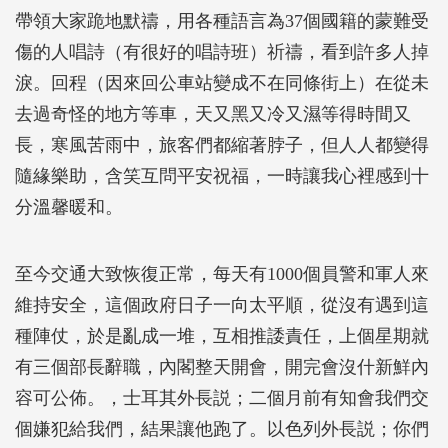
帶領大家跪地默禱，用各種語言為37個國籍的蒙難受
傷的人唱詩（有很好的唱詩班）祈禱，看到許多人掉
淚。回程（因來回公車站變成不在同條街上）在從未
去過奇怪的地方等車，天又黑又冷又濕等得時間又
長，寒風苦雨中，旅客們都縮著脖子，但人人都變得
隨緣樂助，含笑互問平安祝福，一時讓我心裡感到十
分溫馨暖和。
至今交通大致恢復正常，每天有1000個員警和軍人來
維持安全，這個政府日子一向太平順，從沒有遇到這
種陣仗，於是亂成一堆，互相推諉責任，上個星期就
有三個部長辭職，內閣整天開會，開完會沒什新鮮內
容可公佈。，士耳其外長説；二個月前有知會我們交
個嫌犯給我們，結果讓他跑了。以色列外長説；你們