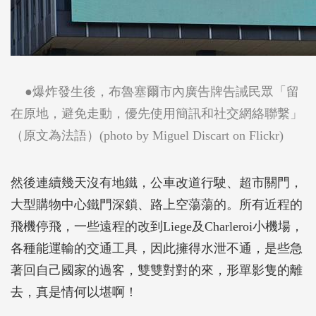
●爆炸發生後，布魯塞爾市內廣告牌告誡民眾「留
在原地，避免走動，優先使用
簡訊
和社交網絡聯繫」
（原文為法語）(photo by
Miguel Discart on Flickr
)
然後連續幾天沒有地鐵，公車改道行駛、超市關門，
大型購物中心鐵門深鎖、路上空蕩蕩的。所有近程的
飛機停飛，一些遠程的改到Liege及Charleroi小機場，
各種能運輸的交通工具，因此擁得水泄不通，是些急
著回自己國家的過客，雙雙對對的來，形單影隻的離
去，真是情何以堪啊！