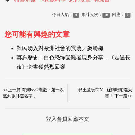
今日人氣：
累計人次：
回應：
0
10
0
您可能有興趣的文章
難民湧入對歐洲社會的震蕩／麥勝梅
莫忘歷史！白色恐怖受難者現身分享，《走過長
夜》套書獲熱烈回響
<<上一篇 有河book隱匿：第一次
黏土童玩DIY 旋轉吧陀螺大
聽到張耳這名字，
賽！ 下一篇>>
登入會員回應本文