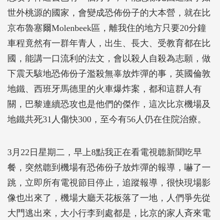
世外桃源的國家，會變成恐佈份子的大本營，就在比
京布魯塞爾Molenbeek區，離我住的地方只要20分鐘
車程竟然有一群年青人，出生、長大、受教育都在比
國，能講一口流利的法文，會以殺人自殺為志願，做
下震天駭地恐佈份子濫殺無辜放炸彈的事，英國倫敦
地鐵、西班牙馬德里的火車爆炸案，都和這群人有
關，巴黎連續恐攻也是他們的傑作，這次比京機場及
地鐵共死31人傷快300，至今有56人仍在住院治療。
3月22日星期二，早上8點我正在看電視聼新聞吃早
餐，突然聼到機場有恐佈份子放炸彈的報導，嚇了一
跳，立即所有電視節目停止，追蹤報導，很快現場影
像也出來了，機場大廳天花板落了一地，人們爭先從
大門逃出來，大小行李到處都是，比京的家人斉來電