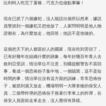
比利時人吃完了薯條，巧克力也做點事嘛！
現在已抓了六個嫌犯，沒人能説出個所以然來，據説
員警抓到一個嫌犯又把他放了，人家問明明是他人物
證都在，為什麼放走，他回答；他説不是他做的。
這個把天下的人都當好人的國家，現在吃到苦頭了，
已有好幾年在組織什麼的跡象，每年好幾百年青人去
敘利亞受訓，情治單位不注意，別國提醒警告不當回
事，養成一個恐佈份子集中地，一個賊窩，這不是短
時間的事，情治單位沒有這方面的訓練，常常恐佈份
子，被抓到過又放走，機場明明一大隊拿槍的保安人
員，三個帶炸彈的恐佈份子推著行李車上的炸彈，在
保安人員面前走來走去，沒人覺得有異樣。