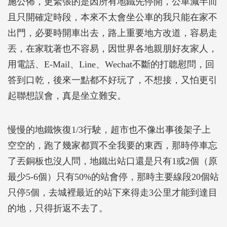
施公佈，更緊張的是因所有地鐵先停開，公車減半而
且只開確定時段，本來不太會坐公車的我只能在家不
出門，必要時開車出去，路上重要地方改道，容易走
丟，在家耽著也不容易，因世界各地親朋好友家人，
用電話、E-Mail、Line、Wechat不斷的打聼慰問，回
答到口乾，後來一點都不好玩了，不想接，又怕更引
起聯想誤會，真是坐立難安。
慢慢的地鐵恢復1/3行駛，超市也不像出事後架子上
空空的，跑了幾家都買不全我要的東西，那時停車忘
了丟銅板也沒人問，地鐵出站口還是只有1或2個（原
最少5-6個）只有50%的站會停，那時主要線段20個站
只停5個，去城裡最近的站下來得走3公里才能到達目
的地，只得折返不去了。