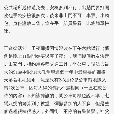
公共場所必得避免去，安檢多到不行，出趟門要打開
皮包手袋安檢很多次，後來非出門不可，車票、小錢
包、身份證放口袋，拿在手上給員警看，比較簡單快
速。
正逢復活節，子夜彌撒因情況改在下午六點舉行（慣
例是晚上11點開始要過完子夜），我們幾個教友決定
走出家門，相約用各種交通工具，坐公車，設法去最
大的Saint-Michel大教堂望這個一年中最重要的彌撒，
天落著毛毛細雨，氣溫只有2-3度於是公車轉地鐵又
轉2次公車，因每人得的資訊不盡相同（一直在改公
佈的內容）不知該聼誰的，問公車司機也說不準，七
彎八拐的總算到了教堂，彌撒參加的人不多，但是整
個過程很棒很感人，外面街上不停的有警笛聲，神父