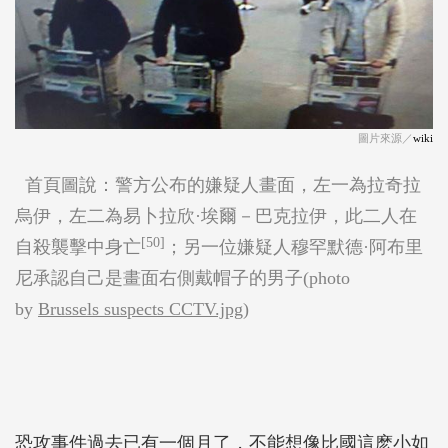
圖片來源／
wiki
首頁圖說：警方公布的嫌疑人畫面，左一為拉奇拉
烏伊，左二為易卜拉欣·埃爾－巴克拉伊，此二人在
[50]
自殺襲擊中身亡
；另一位嫌疑人穆罕默德·阿布里
尼承認自己是畫面右側戴帽子的男子(photo
by
Brussels suspects CCTV.jpg
)
恐攻事件過去已有一個月了，不能想像比國這麽小如