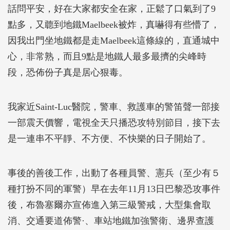
話問平安，好在大家都安全在家，正鬆了口氣到了9
點多，又聼到地鐵Maelbeek被炸，真嚇得有些懵了，
因我出門坐地鐵都是走Maelbeek這條線的，直通城中
心，非常熟，而且9點是地鐵人最多最擠的尖峰時
段，恐佈份子真是居心狠毒。
我家近Saint-Luc醫院，警車、救護車的警笛聲一部接
一部震天價響，電視全天只播恐攻特別節目，接下去
是一連串不平靜、不方便、不快樂的日子開始了。
事後的善後工作，出動了各種員警、憲兵（至少有５
種打扮不同的軍警）早在去年11月13日巴黎恐攻事件
後，布魯塞爾亦宣佈進入第三級警戒，大型集會取
消、交通要道佈警·、車站地鐵加強警衛、邊界查護