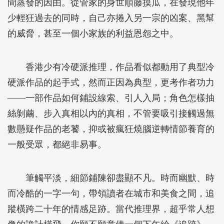
間蒸發的因由。從管家的身世順藤摸瓜，在發現他年
少輕狂過去的同時，自己亦捲入另一宗的凶案、黑幫
的威脅，甚至一個小家族的利益恩怨之中。
香港少有冷硬派推理，作品看似都動用了典型冷
硬派作品的起手式，然而正因為典型，更考作者功力
——一部作品如何鋪設線索、引人入局；角色怎樣抽
絲剝繭、步入真相以內的真相，不管要吸引接觸過無
數懸疑作品的老饕，抑或被瘋狂燒腦逆轉情節養育的
一般受眾，都絕非易事。
筆觸平淡，細節鋪陳卻盡顯不凡。時而幽默、時
而冷酷的一字一句，帶領讀者在城市和美食之間，追
蹤橫跨二十年的情感足跡。當代推理界，超乎常人想