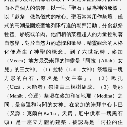
而不是個人的信仰，以一塊「聖石」做為神的象徵，
以「獻祭」做為儀式的核心。聖石常常用作祭壇，儀
式的高潮是圍繞聖地列隊行進的朝拜活動，分食獻祭
牲禮、駱駝或羊肉。他們相信某種超人的力量控制著
自然界，對於自然力的恐懼和敬畏，精靈觀念的人格
化便產生了神聖的概念。到了六世紀時，麥加
（Mecca）地方最受崇拜的神靈是「阿拉（Allah）女
兒」的三女神。（1）拉特（Lātl，女神）祭壇是一塊
方形的白石，尊名是「女主宰」。（2）歐扎
（Uzzā，大能者）祭壇由三棵樹組成。（3）曼那
（Manāt，命運）祭壇在麥加和麥地那（Medina）之
間，是命運和時間的女神。在麥加的崇拜中心卡巴
（又譯：克爾白Ka’ba，天房，廟中供奉一塊黑石
頭）是一座立方體的建築，被認為是「阿拉的住