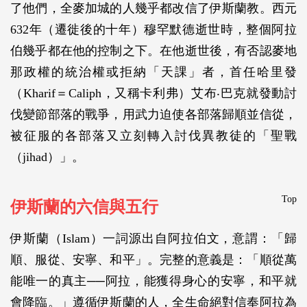
了他們，全麥加城的人幾乎都改信了伊斯蘭教。西元
632年（遷徙後的十年）穆罕默德逝世時，整個阿拉
伯幾乎都在他的控制之下。在他逝世後，有否認麥地
那政權的統治權或拒納「天課」者，首任哈里發
（Kharif＝Caliph，又稱卡利弗）艾布‧巴克就發動討
伐變節部落的戰爭，用武力迫使各部落歸順並信從，
被征服的各部落又立刻轉入討伐異教徒的「聖戰
（jihad）」。
Top
伊斯蘭的六信與五行
伊斯蘭（Islam）一詞源出自阿拉伯文，意謂：「歸
順、服從、安寧、和平」。完整的意義是：「順從萬
能唯一的真主──阿拉，能獲得身心的安寧，和平就
會降臨。」遵循伊斯蘭的人，全生命絕對信奉阿拉為