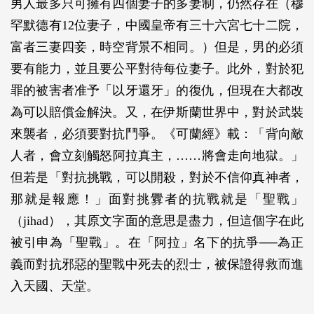
男人最多只可擁有四個妻子的多妻制，仍然存在（穆
罕默德有12位妻子，中國皇帝有三十六宮七十二院，
富者三妻四妾，時空背景不相同。）但是，男的必須
要有能力，並且要公平對待每位妻子。此外，對於犯
罪的被害者准予「以牙還牙」的復仇，但現在大都改
為可以賠償金解決。又，在伊斯蘭世界中，對於武裝
來襲者，必須要對抗鬥爭。《可蘭經》載：「背向敵
人者，會立刻觸怒阿拉真主，……將會走向地獄。」
但若是「對抗挑戰，可以開殺，對於不信仰真神者，
那就是報應！」面對挑釁者的抗戰就是「聖戰」
（jihad），其原文字面的意思是盡力，但這個字在此
被引申為「聖戰」。在「阿拉」名下的抗爭──為正
義而對抗邪惡的聖戰中死去的烈士，被保證得救而進
入天國、天堂。