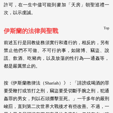
許可，在一生中儘可能到麥加「天房」朝聖巡禮一
次，以示虔誠。
Top
伊斯蘭的法律與聖戰
前述五行是回教徒務須實行和遵行的，相反的，另有
禁止他們不可做、不可行的事，如賭博、竊盜、說
謊、飲酒、吃豬肉，以及放蕩的性行為──通姦等，
都是嚴厲禁止的。
按《伊斯蘭教律法（Shariah）》：「誹謗或喝酒的罪
要受鞭打或笞打之刑，竊盜要受切斷手腕之刑，犯通
姦罪的男女，判以石頭擲擊至死。」一千多年的嚴刑
峻罰，直到第二次世界大戰後才有些改善。不過，一