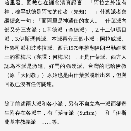
哈里發。回教徒在誦念清真證言：「阿拉之外沒有
神，穆罕默德是阿拉的使者（先知）。」什葉派者會
繼續念一句：「而阿里是神選任的友人。」什葉派內
部又分三支派：1.宰德派（查德派），2.十二伊瑪目
派，3.伊斯瑪儀派。本派再分三個小派：阿拉威派、
杜魯司派和波波拉派。西元1979年推翻伊朗巴勒維國
王的霍梅尼（亦譯：何梅尼），正是什葉派。西方人
認為本派是激進、好鬥的強硬派。台灣的吧哈伊教
（原「大同教」）原始也是由什葉派脫離出來，但與
回教已沒有任何關連。
除了前述兩大派和各小派，另有不自立為一派而卻寄
生附存在各派中，有「蘇菲派（Sufism）」和「伊斯
蘭基本教義派」……等。