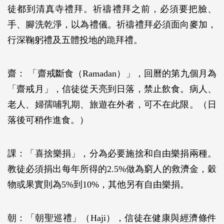
徒都到清真寺禮拜。祈禱禮拜之前，必須要把臉、
手、腳洗乾淨，以為禮儀。祈禱禮拜必須面向麥加，
行深鞠躬禮及五體投地的跪拜禮。
齋： 「齋戒斷食（Ramadan）」，回曆的第九個月為
「齋戒月」，信徒從天亮到日落，禁止飲食。病人、
老人、婦孺哺乳期、旅遊在外者，可不在此限。（日
落後可稍作進食。）
課：「喜捨樂捐」，分為必要施捨和自由樂捐兩種。
教徒必須捐出每年所得的2.5%做為窮人的救濟金，穀
物或果實則為5%到10%，其他另有自由樂捐。
朝：「朝聖巡禮」（Haji），信徒在健康與經濟條件