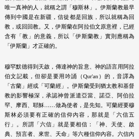
唯一真神的人，就稱之謂「穆斯林」。伊斯蘭教最早
傳到中國是在新疆，信徒都是回族，所以就稱為回
教，或回回教。又，伊斯蘭在阿拉伯文原意裡，已經
含有「教」的意義，所以「伊斯蘭教」實則應稱為
「伊斯蘭」才正確的。
穆罕默德得到天啟，傳達神的旨意、神的語言用阿拉
伯文記載，但卻是要用吟誦（Qur'an）的，音譯為
「古蘭」經或「可蘭經」。伊斯蘭受到猶太教和基督
教的影響極深，承認神曾派遣亞當、諾亞、阿伯拉
罕、摩西、耶穌……做為使者，是先知。可蘭經要穆
斯林必須要有正確的信仰內容，那就是「六信五
行」。所謂「六信」就是要相信：「神、天使、啟
典、預言者、來世、天命」等六種信仰內容。六信內