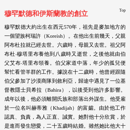
Top
穆罕默德和伊斯蘭教的創立
穆罕默德大約出生在西元570年，祖先是麥加地方的
一個望族柯瑞許（Koreish）。在他出生前幾天，父親
阿布杜拉就已經去世。六歲時，母親又去世。祖父阿
布杜‧穆塔里布養他到八歲時又逝世，之後他就由伯
父艾布‧塔里布領養。伯父家道中落，年少的孤兒便
幫忙看管羊群的工作。據說在十二歲時，他曾經跟隨
伯父參加了沙漠商隊到敘利亞，歸途中遇見了一位基
督教隱士貝希拉（Bahira），以後受到他許多影響。
成年以後，他必須離開氏族和部落出外謀生。他受雇
於一位名叫赫蒂雅（Khadijah）的富孀。由於他工作
認真、負責，為人正直、誠實。她對他十分欣賞，於
是進而發生戀愛，二十五歲時結婚。雖然她比他大十