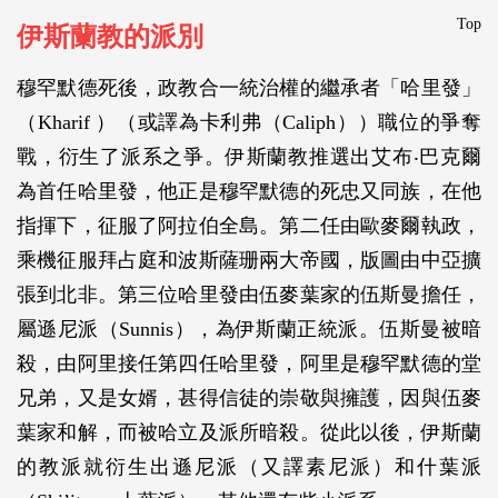
Top
伊斯蘭教的派別
穆罕默德死後，政教合一統治權的繼承者「哈里發」
（Kharif ）（或譯為卡利弗（Caliph））職位的爭奪
戰，衍生了派系之爭。伊斯蘭教推選出艾布‧巴克爾
為首任哈里發，他正是穆罕默德的死忠又同族，在他
指揮下，征服了阿拉伯全島。第二任由歐麥爾執政，
乘機征服拜占庭和波斯薩珊兩大帝國，版圖由中亞擴
張到北非。第三位哈里發由伍麥葉家的伍斯曼擔任，
屬遜尼派（Sunnis），為伊斯蘭正統派。伍斯曼被暗
殺，由阿里接任第四任哈里發，阿里是穆罕默德的堂
兄弟，又是女婿，甚得信徒的崇敬與擁護，因與伍麥
葉家和解，而被哈立及派所暗殺。從此以後，伊斯蘭
的教派就衍生出遜尼派（又譯素尼派）和什葉派