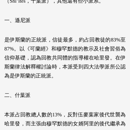
（Shi’ites，十葉派），其他還有些小派系。
一、遜尼派
是伊斯蘭的正統派，信徒最多，約占回教徒的83%至
87%。以《可蘭經》和穆罕默德的教示及社會習俗為
信仰基礎，認為回教共同體的指導權在哈里發。在伊
斯蘭律法解釋權討論時，本派受到四大法學派所公認
為是伊斯蘭的正統派。
二、什葉派
本派占回教總人數的13%，反對伍麥葉家後代世襲為
哈里發，而主張由穆罕默德的女婿阿里的後代繼承為