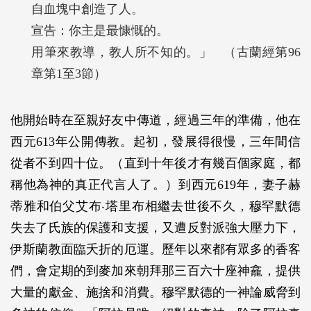
自血塊中創造了人。
宣告：你主是最慷慨的。
用筆來教導，教人所不知的。」 （古蘭經第96
章第1至3節）
他開始時在至親好友中傳道，經過三年的準備，他在
西元613年公開傳教。起初，發展得很慢，三年間信
從者不到四十位。（直到十年後才有幾百個家庭，都
稱他為神的真正代言人了。）到西元619年，妻子赫
蒂雅和伯父艾布‧塔里布相繼去世後不久，穆罕默德
失去了氏族的保護和支援，又遭反對派強大壓力下，
伊斯蘭教面臨夭折的厄運。歷年以來都有眾多的香客
們，會定期的到麥加來朝拜那三百六十座神龕，提供
大量的獻金、施捨和消費。穆罕默德的一神論威脅到