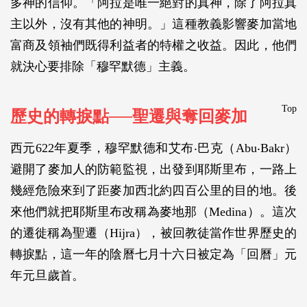
多神的信仰。「阿拉是唯一絕對的真神，除了阿拉真
主以外，沒有其他的神明。」這種教義影響麥加當地
富商及領袖們既得利益者的特權之收益。因此，他們
就決心要排除「穆罕默德」主義。
Top
歷史的轉捩點──聖遷與奪回麥加
西元622年夏季，穆罕默德和艾布‧巴克（Abu‧Bakr）
避開了麥加人的防範監視，出發到耶斯里布，一路上
幾經危險來到了距麥加西北約四百公里的目的地。後
來他們就把耶斯里布改稱為麥地那（Medina）。這次
的遷徙稱為聖遷（Hijra），被回教徒當作世界歷史的
轉捩點，這一年的陰曆七月十六日被定為「回曆」元
年元旦歲首。