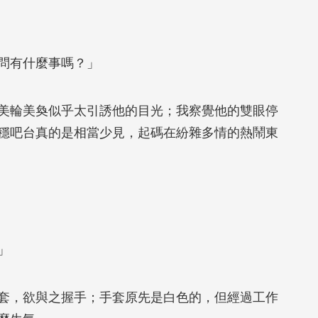
問有什麼事嗎？」
輪美奐似乎太引誘他的目光；我察覺他的雙眼停
穩吧台真的是相當少見，起碼在紛雜多情的熱鬧東
」
，欲與之握手；手套原先是白色的，但經過工作