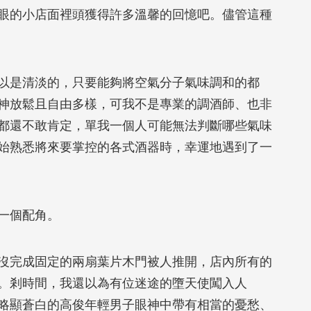
眼的小店面裡頭獲得許多溫馨的回憶吧。儘管這種
是清淡的，只要能夠將空氣分子氣味調和的都
神放鬆且自由多樣，可我不是專業的調酒師、也非
都還不敢肯定，單我一個人可能無法判斷哪些氣味
始熟悉將來要掌控的各式酒器時，幸運地遇到了一
一個配角。
完成固定的兩扇葉片木門被人推開，店內所有的
。剎時間，我還以為有位迷途的墮天使闖入人
略顯蒼白的高俊年輕男子眼神中帶有相當的憂愁、