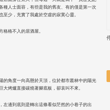
各種人士面容，有些是我的舊友、有的僅是第一次
也至少，充實了我處於空虛的寂寞心靈。
方格格不入的居酒屋。
的角度一向高懸於天頂，位於都市叢林中的陽光
巨大烤爐直接碳燒著腳底板，卻哀叫不來。
左邊到底則是轉出這條看似茫然的小巷子的出