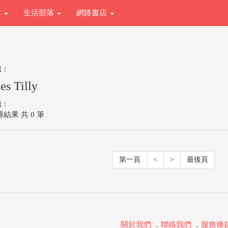
章
生活部落
網路書店
籤：
es Tilly
籤：
結果 共 0 筆
第一頁
<
>
最後頁
關於我們
．
聯絡我們
．
服務條